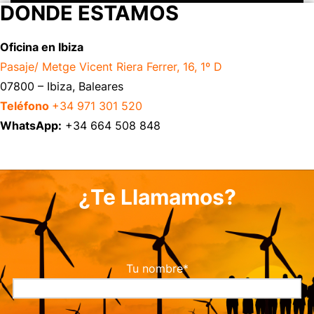
DONDE ESTAMOS
Oficina en Ibiza
Pasaje/ Metge Vicent Riera Ferrer, 16, 1º D
07800 – Ibiza, Baleares
Teléfono
+34 971 301 520
WhatsApp:
+34 664 508 848
¿Te Llamamos?
Tu nombre*