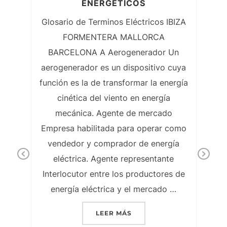
ENERGÉTICOS
Glosario de Terminos Eléctricos IBIZA
FORMENTERA MALLORCA
BARCELONA A Aerogenerador Un
aerogenerador es un dispositivo cuya
función es la de transformar la energía
OR
20
L
cinética del viento en energía
mecánica. Agente de mercado
SOR
20
Empresa habilitada para operar como
ños
c
vendedor y comprador de energía
cho)
Previous
Ne
eléctrica. Agente representante
Interlocutor entre los productores de
más
el
energía eléctrica y el mercado …
como
 el
LEER MÁS
fa