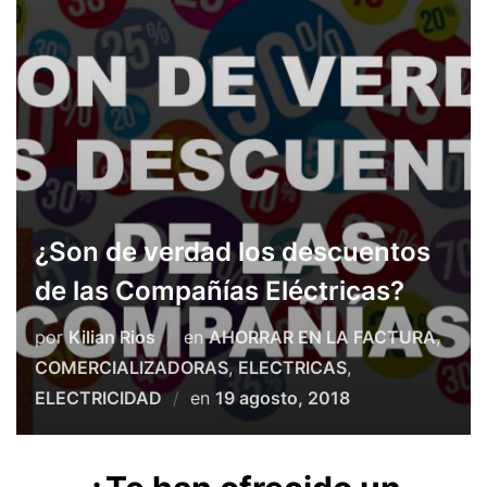
TU AHORRO,
NUESTRO
COMPROMISO
¿Son de verdad los descuentos
de las Compañías Eléctricas?
por
Kilian Rios
en
AHORRAR EN LA FACTURA
,
COMERCIALIZADORAS
,
ELECTRICAS
,
ELECTRICIDAD
en
19 agosto, 2018