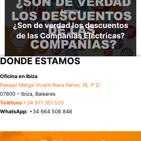
Anterior
¿Son de verdad los descuentos
de las Compañías Eléctricas?
DONDE ESTAMOS
Oficina en Ibiza
Pasaje/ Metge Vicent Riera Ferrer, 16, 1º D
07800 – Ibiza, Baleares
Teléfono
+34 971 301 520
WhatsApp:
+34 664 508 848