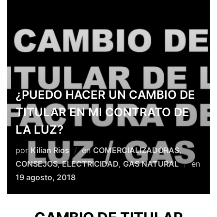
TU AHORRO,
NUESTRO
COMPROMISO
¿PUEDO HACER UN CAMBIO DE
TITULAR EN MI CONTRATO DE
LA LUZ?
por
Kilian Rios
en
COMERCIALIZADORAS
,
CONSEJOS
,
ELECTRICIDAD
,
GAS NATURAL
en
19 agosto, 2018