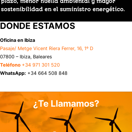
plazo, menor huella ambiental y mayor
sostenibilidad en el suministro energético.
DONDE ESTAMOS
Oficina en Ibiza
Pasaje/ Metge Vicent Riera Ferrer, 16, 1º D
07800 – Ibiza, Baleares
Teléfono
+34 971 301 520
WhatsApp:
+34 664 508 848
¿Te Llamamos?