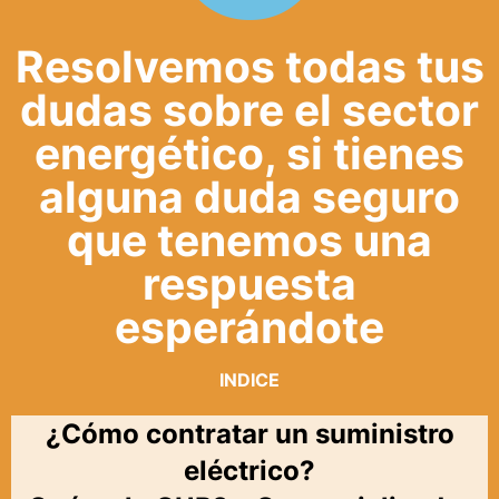
Resolvemos todas tus
dudas sobre el sector
energético, si tienes
alguna duda seguro
que tenemos una
respuesta
esperándote
INDICE
¿Cómo contratar un suministro
eléctrico?