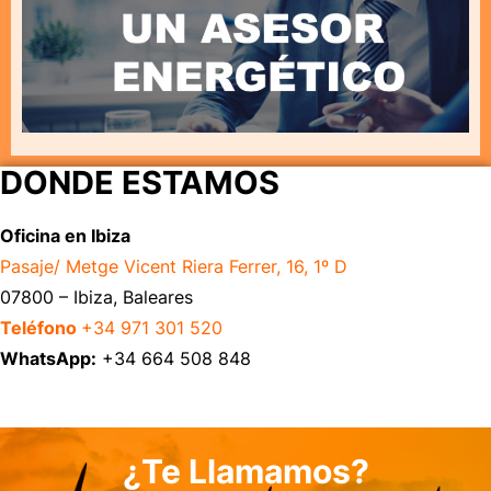
DONDE ESTAMOS
Oficina en Ibiza
Pasaje/ Metge Vicent Riera Ferrer, 16, 1º D
07800 – Ibiza, Baleares
Teléfono
+34 971 301 520
WhatsApp:
+34 664 508 848
¿Te Llamamos?